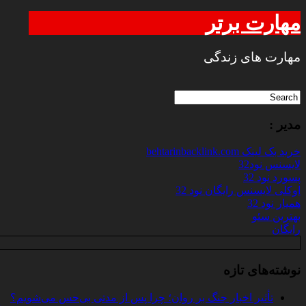
مهارت برتر
مهارت های زندگی
مدیر :
خرید بک لینک behtarinbacklink.com
لایسنس نود32
پسورد نود 32
اوکلی لایسنس رایگان نود 32
همیار نود 32
بهترین سئو
رایگان
نوشته‌های تازه
تأثیر اخبار جنگ بر روان؛ چرا پس از مدتی بی‌حس می‌شویم؟