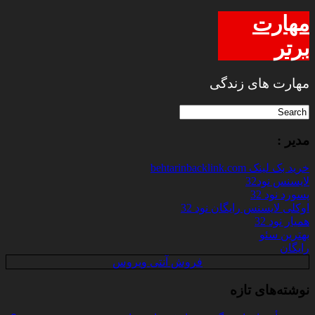
مهارت
برتر
مهارت های زندگی
مدیر :
خرید بک لینک behtarinbacklink.com
لایسنس نود32
پسورد نود 32
اوکلی لایسنس رایگان نود 32
همیار نود 32
بهترین سئو
رایگان
فروش آنتی ویروس
نوشته‌های تازه