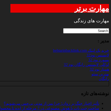
مهارت برتر
مهارت های زندگی
مدیر :
خرید بک لینک behtarinbacklink.com
لایسنس نود32
پسورد نود 32
اوکلی لایسنس رایگان نود 32
همیار نود 32
بهترین سئو
رایگان
نوشته‌های تازه
تأثیر اخبار جنگ بر روان؛ چرا پس از مدتی بی‌حس می‌شویم؟
ساخت چت‌ بات با هوش مصنوعی در 7 مرحله از ایده تا محصول واقعی