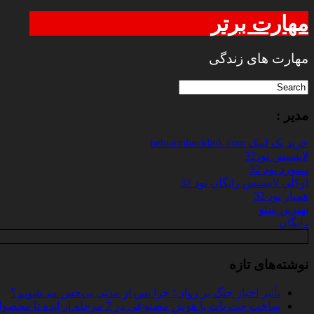
مهارت برتر
مهارت های زندگی
مدیر :
خرید بک لینک behtarinbacklink.com
لایسنس نود32
پسورد نود 32
اوکلی لایسنس رایگان نود 32
همیار نود 32
بهترین سئو
رایگان
نوشته‌های تازه
تأثیر اخبار جنگ بر روان؛ چرا پس از مدتی بی‌حس می‌شویم؟
ساخت چت‌ بات با هوش مصنوعی در 7 مرحله از ایده تا محصول واقعی