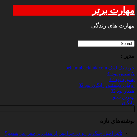
مهارت برتر
مهارت های زندگی
مدیر :
خرید بک لینک behtarinbacklink.com
لایسنس نود32
پسورد نود 32
اوکلی لایسنس رایگان نود 32
همیار نود 32
بهترین سئو
رایگان
نوشته‌های تازه
تأثیر اخبار جنگ بر روان؛ چرا پس از مدتی بی‌حس می‌شویم؟