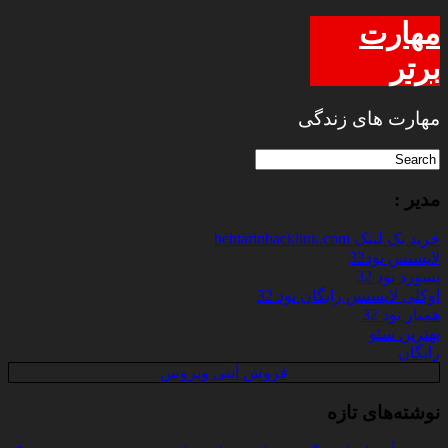
مهارت
برتر
مهارت های زندگی
مدیر :
خرید بک لینک behtarinbacklink.com
لایسنس نود32
پسورد نود 32
اوکلی لایسنس رایگان نود 32
همیار نود 32
بهترین سئو
رایگان
فروش آنتی ویروس
نوشته‌های تازه