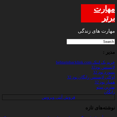
مهارت
برتر
مهارت های زندگی
مدیر :
خرید بک لینک behtarinbacklink.com
لایسنس نود32
پسورد نود 32
اوکلی لایسنس رایگان نود 32
همیار نود 32
بهترین سئو
رایگان
فروش آنتی ویروس
نوشته‌های تازه