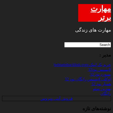
مهارت
برتر
مهارت های زندگی
مدیر :
خرید بک لینک behtarinbacklink.com
لایسنس نود32
پسورد نود 32
اوکلی لایسنس رایگان نود 32
همیار نود 32
بهترین سئو
رایگان
فروش آنتی ویروس
نوشته‌های تازه