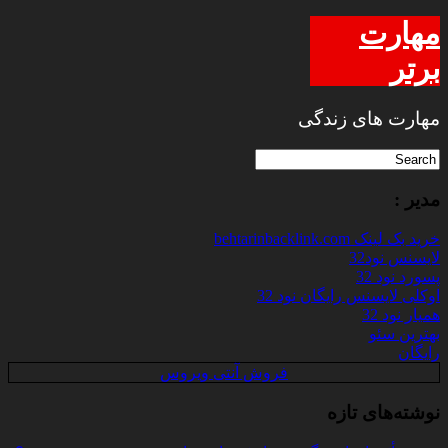
مهارت
برتر
مهارت های زندگی
مدیر :
خرید بک لینک behtarinbacklink.com
لایسنس نود32
پسورد نود 32
اوکلی لایسنس رایگان نود 32
همیار نود 32
بهترین سئو
رایگان
فروش آنتی ویروس
نوشته‌های تازه