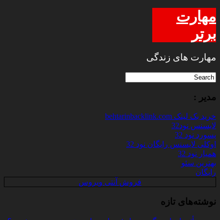
مهارت
برتر
مهارت های زندگی
مدیر :
خرید بک لینک behtarinbacklink.com
لایسنس نود32
پسورد نود 32
اوکلی لایسنس رایگان نود 32
همیار نود 32
بهترین سئو
رایگان
فروش آنتی ویروس
نوشته‌های تازه