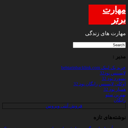
مهارت
برتر
مهارت های زندگی
مدیر :
خرید بک لینک behtarinbacklink.com
لایسنس نود32
پسورد نود 32
اوکلی لایسنس رایگان نود 32
همیار نود 32
بهترین سئو
رایگان
فروش آنتی ویروس
نوشته‌های تازه