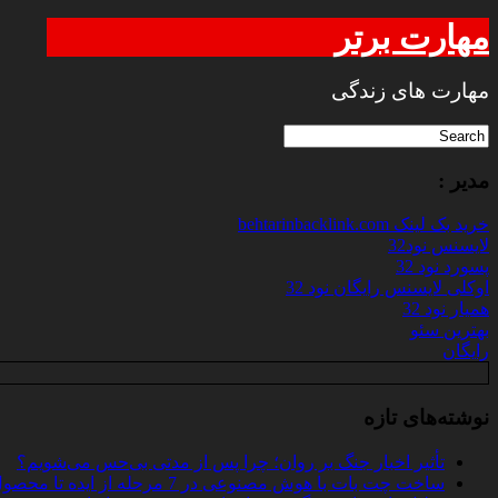
مهارت برتر
مهارت های زندگی
مدیر :
خرید بک لینک behtarinbacklink.com
لایسنس نود32
پسورد نود 32
اوکلی لایسنس رایگان نود 32
همیار نود 32
بهترین سئو
رایگان
نوشته‌های تازه
تأثیر اخبار جنگ بر روان؛ چرا پس از مدتی بی‌حس می‌شویم؟
ساخت چت‌ بات با هوش مصنوعی در 7 مرحله از ایده تا محصول واقعی