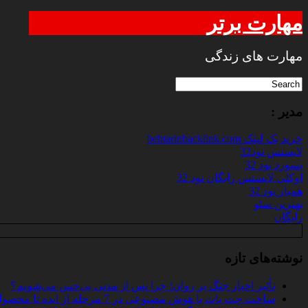
مهارت برتر
مهارت های زندگی
مدیر :
خرید بک لینک behtarinbacklink.com
لایسنس نود32
پسورد نود 32
اوکلی لایسنس رایگان نود 32
همیار نود 32
بهترین سئو
رایگان
نوشته‌های تازه
تأثیر اخبار جنگ بر روان؛ چرا پس از مدتی بی‌حس می‌شویم؟
ساخت چت‌ بات با هوش مصنوعی در 7 مرحله از ایده تا محصول واقعی