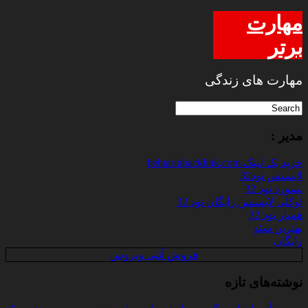
مهارت
برتر
مهارت های زندگی
مدیر :
خرید بک لینک behtarinbacklink.com
لایسنس نود32
پسورد نود 32
اوکلی لایسنس رایگان نود 32
همیار نود 32
بهترین سئو
رایگان
فروش آنتی ویروس
نوشته‌های تازه