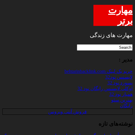
مهارت
برتر
مهارت های زندگی
مدیر :
خرید بک لینک behtarinbacklink.com
لایسنس نود32
پسورد نود 32
اوکلی لایسنس رایگان نود 32
همیار نود 32
بهترین سئو
رایگان
فروش آنتی ویروس
نوشته‌های تازه