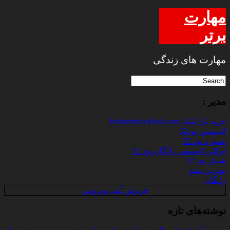
مهارت
برتر
مهارت های زندگی
مدیر :
خرید بک لینک behtarinbacklink.com
لایسنس نود32
پسورد نود 32
اوکلی لایسنس رایگان نود 32
همیار نود 32
بهترین سئو
رایگان
فروش آنتی ویروس
نوشته‌های تازه