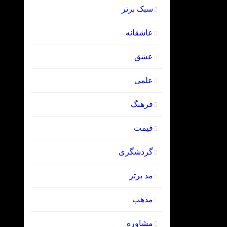
سبک برتر
عاشقانه
عشق
علمی
فرهنگ
قیمت
گردشگری
مد برتر
مذهب
مشاوره