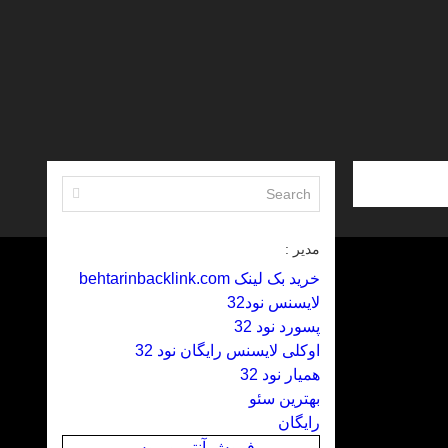
مدیر :
خرید بک لینک behtarinbacklink.com
لایسنس نود32
پسورد نود 32
اوکلی لایسنس رایگان نود 32
همیار نود 32
بهترین سئو
رایگان
فروش آنتی ویروس