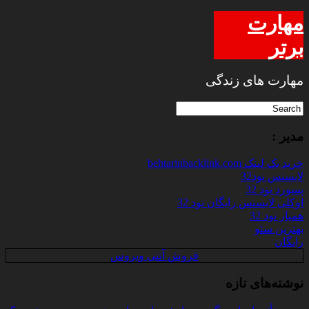
مهارت
برتر
مهارت های زندگی
مدیر :
خرید بک لینک behtarinbacklink.com
لایسنس نود32
پسورد نود 32
اوکلی لایسنس رایگان نود 32
همیار نود 32
بهترین سئو
رایگان
فروش آنتی ویروس
نوشته‌های تازه