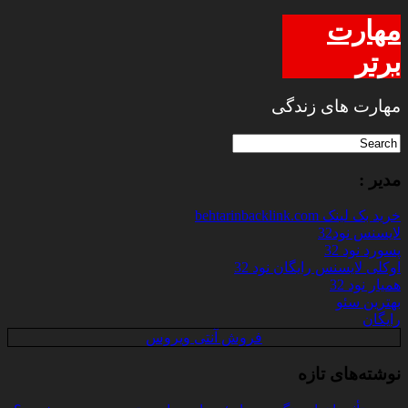
مهارت
برتر
مهارت های زندگی
مدیر :
خرید بک لینک behtarinbacklink.com
لایسنس نود32
پسورد نود 32
اوکلی لایسنس رایگان نود 32
همیار نود 32
بهترین سئو
رایگان
فروش آنتی ویروس
نوشته‌های تازه