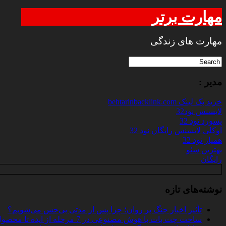
مهارت برتر
مهارت های زندگی
مدیر :
خرید بک لینک behtarinbacklink.com
لایسنس نود32
پسورد نود 32
اوکلی لایسنس رایگان نود 32
همیار نود 32
بهترین سئو
رایگان
نوشته‌های تازه
تأثیر اخبار جنگ بر روان؛ چرا پس از مدتی بی‌حس می‌شویم؟
ساخت چت‌ بات با هوش مصنوعی در 7 مرحله از ایده تا محصول واقعی