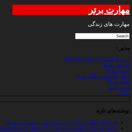
مهارت برتر
مهارت های زندگی
مدیر :
خرید بک لینک behtarinbacklink.com
لایسنس نود32
پسورد نود 32
اوکلی لایسنس رایگان نود 32
همیار نود 32
بهترین سئو
رایگان
نوشته‌های تازه
تأثیر اخبار جنگ بر روان؛ چرا پس از مدتی بی‌حس می‌شویم؟
ساخت چت‌ بات با هوش مصنوعی در 7 مرحله از ایده تا محصول واقعی