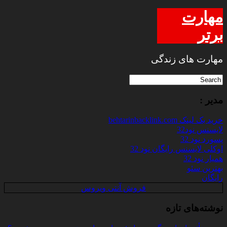
مهارت
برتر
مهارت های زندگی
مدیر :
خرید بک لینک behtarinbacklink.com
لایسنس نود32
پسورد نود 32
اوکلی لایسنس رایگان نود 32
همیار نود 32
بهترین سئو
رایگان
فروش آنتی ویروس
نوشته‌های تازه