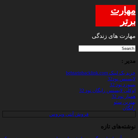
مهارت
برتر
مهارت های زندگی
مدیر :
خرید بک لینک behtarinbacklink.com
لایسنس نود32
پسورد نود 32
اوکلی لایسنس رایگان نود 32
همیار نود 32
بهترین سئو
رایگان
فروش آنتی ویروس
نوشته‌های تازه