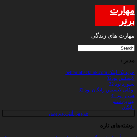
مهارت
برتر
مهارت های زندگی
مدیر :
خرید بک لینک behtarinbacklink.com
لایسنس نود32
پسورد نود 32
اوکلی لایسنس رایگان نود 32
همیار نود 32
بهترین سئو
رایگان
فروش آنتی ویروس
نوشته‌های تازه