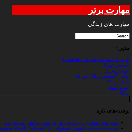
مهارت برتر
مهارت های زندگی
مدیر :
خرید بک لینک behtarinbacklink.com
لایسنس نود32
پسورد نود 32
اوکلی لایسنس رایگان نود 32
همیار نود 32
بهترین سئو
رایگان
نوشته‌های تازه
تأثیر اخبار جنگ بر روان؛ چرا پس از مدتی بی‌حس می‌شویم؟
ساخت چت‌ بات با هوش مصنوعی در 7 مرحله از ایده تا محصول واقعی