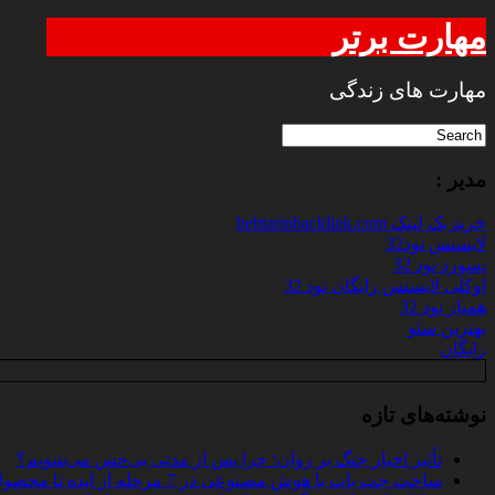
مهارت برتر
مهارت های زندگی
مدیر :
خرید بک لینک behtarinbacklink.com
لایسنس نود32
پسورد نود 32
اوکلی لایسنس رایگان نود 32
همیار نود 32
بهترین سئو
رایگان
نوشته‌های تازه
تأثیر اخبار جنگ بر روان؛ چرا پس از مدتی بی‌حس می‌شویم؟
ساخت چت‌ بات با هوش مصنوعی در 7 مرحله از ایده تا محصول واقعی