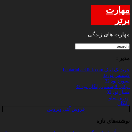
مهارت
برتر
مهارت های زندگی
مدیر :
خرید بک لینک behtarinbacklink.com
لایسنس نود32
پسورد نود 32
اوکلی لایسنس رایگان نود 32
همیار نود 32
بهترین سئو
رایگان
فروش آنتی ویروس
نوشته‌های تازه