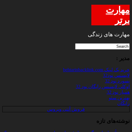
مهارت
برتر
مهارت های زندگی
مدیر :
خرید بک لینک behtarinbacklink.com
لایسنس نود32
پسورد نود 32
اوکلی لایسنس رایگان نود 32
همیار نود 32
بهترین سئو
رایگان
فروش آنتی ویروس
نوشته‌های تازه