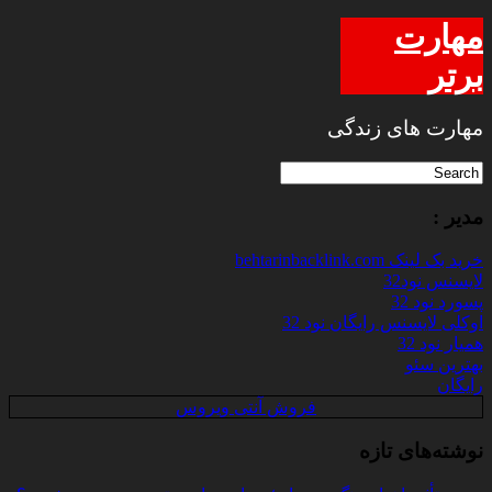
مهارت
برتر
مهارت های زندگی
مدیر :
خرید بک لینک behtarinbacklink.com
لایسنس نود32
پسورد نود 32
اوکلی لایسنس رایگان نود 32
همیار نود 32
بهترین سئو
رایگان
فروش آنتی ویروس
نوشته‌های تازه