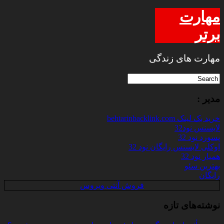
مهارت
برتر
مهارت های زندگی
مدیر :
خرید بک لینک behtarinbacklink.com
لایسنس نود32
پسورد نود 32
اوکلی لایسنس رایگان نود 32
همیار نود 32
بهترین سئو
رایگان
فروش آنتی ویروس
نوشته‌های تازه