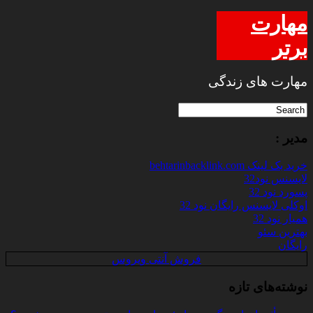
مهارت
برتر
مهارت های زندگی
مدیر :
خرید بک لینک behtarinbacklink.com
لایسنس نود32
پسورد نود 32
اوکلی لایسنس رایگان نود 32
همیار نود 32
بهترین سئو
رایگان
فروش آنتی ویروس
نوشته‌های تازه