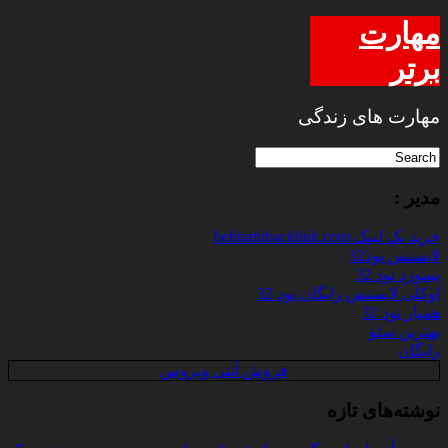
مهارت
برتر
مهارت های زندگی
مدیر :
خرید بک لینک behtarinbacklink.com
لایسنس نود32
پسورد نود 32
اوکلی لایسنس رایگان نود 32
همیار نود 32
بهترین سئو
رایگان
فروش آنتی ویروس
نوشته‌های تازه