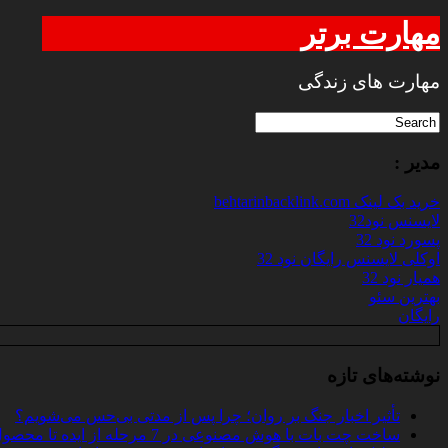
مهارت برتر
مهارت های زندگی
مدیر :
خرید بک لینک behtarinbacklink.com
لایسنس نود32
پسورد نود 32
اوکلی لایسنس رایگان نود 32
همیار نود 32
بهترین سئو
رایگان
نوشته‌های تازه
تأثیر اخبار جنگ بر روان؛ چرا پس از مدتی بی‌حس می‌شویم؟
ساخت چت‌ بات با هوش مصنوعی در 7 مرحله از ایده تا محصول واقعی