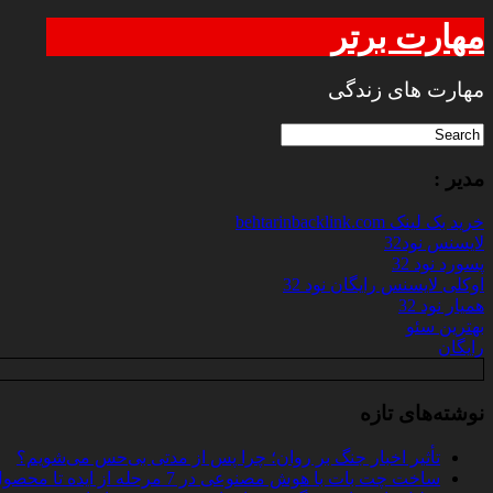
مهارت برتر
مهارت های زندگی
مدیر :
خرید بک لینک behtarinbacklink.com
لایسنس نود32
پسورد نود 32
اوکلی لایسنس رایگان نود 32
همیار نود 32
بهترین سئو
رایگان
نوشته‌های تازه
تأثیر اخبار جنگ بر روان؛ چرا پس از مدتی بی‌حس می‌شویم؟
ساخت چت‌ بات با هوش مصنوعی در 7 مرحله از ایده تا محصول واقعی