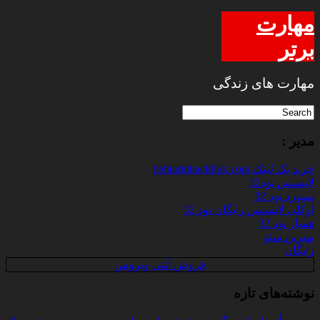
مهارت
برتر
مهارت های زندگی
مدیر :
خرید بک لینک behtarinbacklink.com
لایسنس نود32
پسورد نود 32
اوکلی لایسنس رایگان نود 32
همیار نود 32
بهترین سئو
رایگان
فروش آنتی ویروس
نوشته‌های تازه