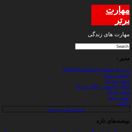
مهارت
برتر
مهارت های زندگی
مدیر :
خرید بک لینک behtarinbacklink.com
لایسنس نود32
پسورد نود 32
اوکلی لایسنس رایگان نود 32
همیار نود 32
بهترین سئو
رایگان
فروش آنتی ویروس
نوشته‌های تازه