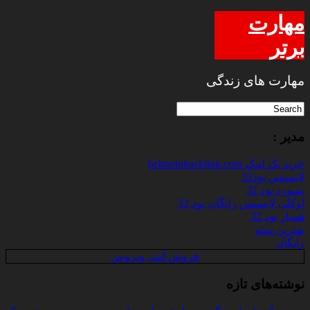
مهارت
برتر
مهارت های زندگی
مدیر :
خرید بک لینک behtarinbacklink.com
لایسنس نود32
پسورد نود 32
اوکلی لایسنس رایگان نود 32
همیار نود 32
بهترین سئو
رایگان
فروش آنتی ویروس
نوشته‌های تازه