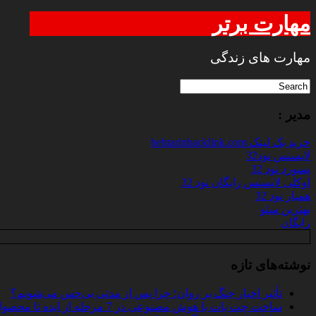
مهارت برتر
مهارت های زندگی
مدیر :
خرید بک لینک behtarinbacklink.com
لایسنس نود32
پسورد نود 32
اوکلی لایسنس رایگان نود 32
همیار نود 32
بهترین سئو
رایگان
نوشته‌های تازه
تأثیر اخبار جنگ بر روان؛ چرا پس از مدتی بی‌حس می‌شویم؟
ساخت چت‌ بات با هوش مصنوعی در 7 مرحله از ایده تا محصول واقعی