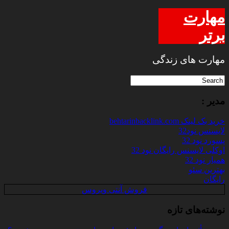
مهارت
برتر
مهارت های زندگی
مدیر :
خرید بک لینک behtarinbacklink.com
لایسنس نود32
پسورد نود 32
اوکلی لایسنس رایگان نود 32
همیار نود 32
بهترین سئو
رایگان
فروش آنتی ویروس
نوشته‌های تازه