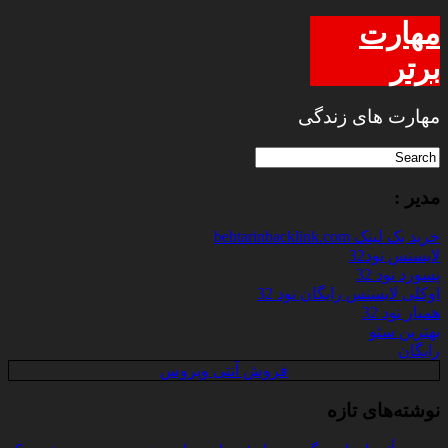
مهارت
برتر
مهارت های زندگی
مدیر :
خرید بک لینک behtarinbacklink.com
لایسنس نود32
پسورد نود 32
اوکلی لایسنس رایگان نود 32
همیار نود 32
بهترین سئو
رایگان
فروش آنتی ویروس
نوشته‌های تازه