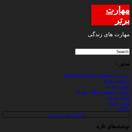
مهارت
برتر
مهارت های زندگی
مدیر :
خرید بک لینک behtarinbacklink.com
لایسنس نود32
پسورد نود 32
اوکلی لایسنس رایگان نود 32
همیار نود 32
بهترین سئو
رایگان
فروش آنتی ویروس
نوشته‌های تازه