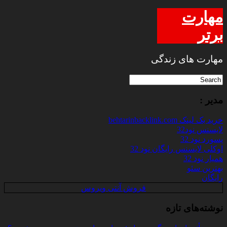
مهارت
برتر
مهارت های زندگی
مدیر :
خرید بک لینک behtarinbacklink.com
لایسنس نود32
پسورد نود 32
اوکلی لایسنس رایگان نود 32
همیار نود 32
بهترین سئو
رایگان
فروش آنتی ویروس
نوشته‌های تازه