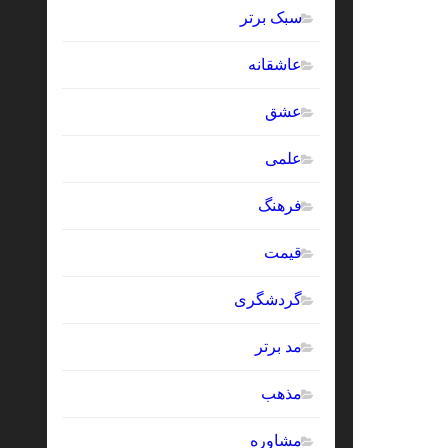
سبک برتر
عاشقانه
عشق
علمی
فرهنگ
قیمت
گردشگری
مد برتر
مذهب
مشاوره