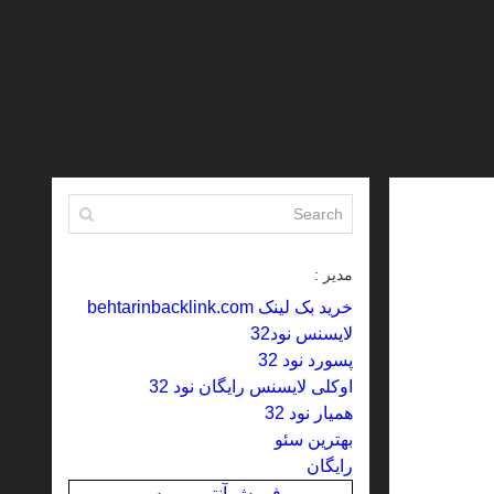
مدیر :
خرید بک لینک behtarinbacklink.com
لایسنس نود32
پسورد نود 32
اوکلی لایسنس رایگان نود 32
همیار نود 32
بهترین سئو
رایگان
فروش آنتی ویروس