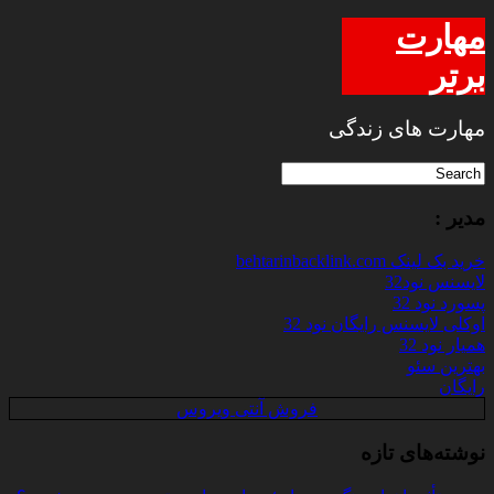
مهارت
برتر
مهارت های زندگی
مدیر :
خرید بک لینک behtarinbacklink.com
لایسنس نود32
پسورد نود 32
اوکلی لایسنس رایگان نود 32
همیار نود 32
بهترین سئو
رایگان
فروش آنتی ویروس
نوشته‌های تازه