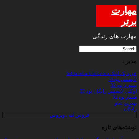
مهارت
برتر
مهارت های زندگی
مدیر :
خرید بک لینک behtarinbacklink.com
لایسنس نود32
پسورد نود 32
اوکلی لایسنس رایگان نود 32
همیار نود 32
بهترین سئو
رایگان
فروش آنتی ویروس
نوشته‌های تازه