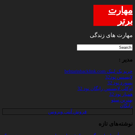
مهارت
برتر
مهارت های زندگی
مدیر :
خرید بک لینک behtarinbacklink.com
لایسنس نود32
پسورد نود 32
اوکلی لایسنس رایگان نود 32
همیار نود 32
بهترین سئو
رایگان
فروش آنتی ویروس
نوشته‌های تازه