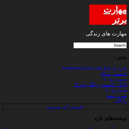
مهارت
برتر
مهارت های زندگی
مدیر :
خرید بک لینک behtarinbacklink.com
لایسنس نود32
پسورد نود 32
اوکلی لایسنس رایگان نود 32
همیار نود 32
بهترین سئو
رایگان
فروش آنتی ویروس
نوشته‌های تازه