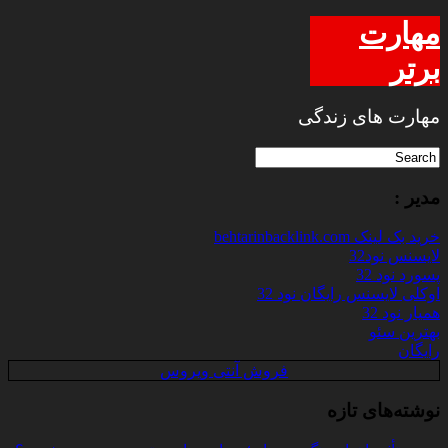
مهارت
برتر
مهارت های زندگی
مدیر :
خرید بک لینک behtarinbacklink.com
لایسنس نود32
پسورد نود 32
اوکلی لایسنس رایگان نود 32
همیار نود 32
بهترین سئو
رایگان
فروش آنتی ویروس
نوشته‌های تازه