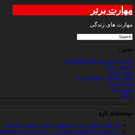
مهارت برتر
مهارت های زندگی
مدیر :
خرید بک لینک behtarinbacklink.com
لایسنس نود32
پسورد نود 32
اوکلی لایسنس رایگان نود 32
همیار نود 32
بهترین سئو
رایگان
نوشته‌های تازه
تأثیر اخبار جنگ بر روان؛ چرا پس از مدتی بی‌حس می‌شویم؟
ساخت چت‌ بات با هوش مصنوعی در 7 مرحله از ایده تا محصول واقعی