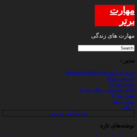
مهارت
برتر
مهارت های زندگی
مدیر :
خرید بک لینک behtarinbacklink.com
لایسنس نود32
پسورد نود 32
اوکلی لایسنس رایگان نود 32
همیار نود 32
بهترین سئو
رایگان
فروش آنتی ویروس
نوشته‌های تازه